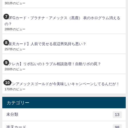
301件のビュー
MUFGカード・プラチナ・アメックス（黒鹿） 表のホログラム消える
の？
288件のビュー
【楽天カード】人前で見せる底辺男気持ち悪い？
257件のビュー
【クレカ】リボ払いのトラブル相談急増！自動リボの罠？
200件のビュー
セゾンアメックスゴールドが今美味しいキャンペーンしてるんだが！
170件のビュー
カテゴリー
未分類
13
楽天カード
98