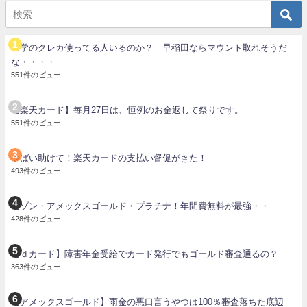
大学のクレカ使ってる人いるのか？ 早稲田ならマウント取れそうだ
な・・・・
551件のビュー
【楽天カード】毎月27日は、恒例のお金返して祭りです。
551件のビュー
やばい助けて！楽天カードの支払い督促がきた！
493件のビュー
セゾン・アメックスゴールド・プラチナ！年間費無料が最強・・
428件のビュー
【ｄカード】障害年金受給でカード発行でもゴールド審査通るの？
363件のビュー
【アメックスゴールド】雨金の悪口言うやつは100％審査落ちた底辺