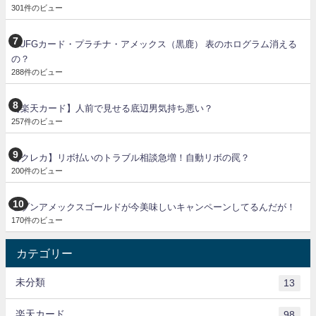
301件のビュー
MUFGカード・プラチナ・アメックス（黒鹿） 表のホログラム消える
の？
288件のビュー
【楽天カード】人前で見せる底辺男気持ち悪い？
257件のビュー
【クレカ】リボ払いのトラブル相談急増！自動リボの罠？
200件のビュー
セゾンアメックスゴールドが今美味しいキャンペーンしてるんだが！
170件のビュー
カテゴリー
未分類
13
楽天カード
98