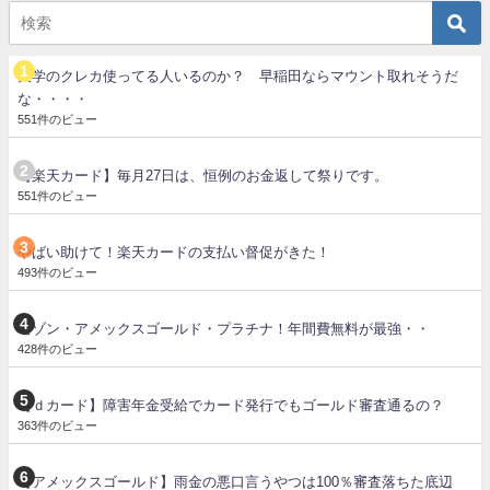
大学のクレカ使ってる人いるのか？ 早稲田ならマウント取れそうだ
な・・・・
551件のビュー
【楽天カード】毎月27日は、恒例のお金返して祭りです。
551件のビュー
やばい助けて！楽天カードの支払い督促がきた！
493件のビュー
セゾン・アメックスゴールド・プラチナ！年間費無料が最強・・
428件のビュー
【ｄカード】障害年金受給でカード発行でもゴールド審査通るの？
363件のビュー
【アメックスゴールド】雨金の悪口言うやつは100％審査落ちた底辺