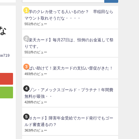
大学のクレカ使ってる人いるのか？ 早稲田なら
マウント取れそうだな・・・・
551件のビュー
な
【楽天カード】毎月27日は、恒例のお金返して祭
りです。
551件のビュー
sw719
やばい助けて！楽天カードの支払い督促がきた！
493件のビュー
セゾン・アメックスゴールド・プラチナ！年間費
無料が最強・・
428件のビュー
【ｄカード】障害年金受給でカード発行でもゴー
ルド審査通るの？
363件のビュー