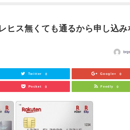
レヒス無くても通るから申し込み
brg
日
Twitter
Google+
0
0
Pocket
Feedly
0
0