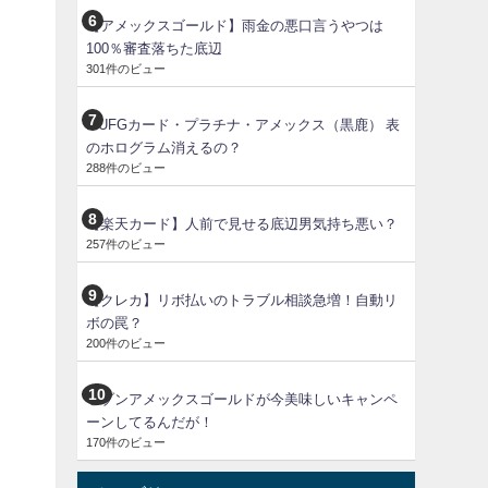
【アメックスゴールド】雨金の悪口言うやつは
100％審査落ちた底辺
301件のビュー
MUFGカード・プラチナ・アメックス（黒鹿） 表
のホログラム消えるの？
288件のビュー
【楽天カード】人前で見せる底辺男気持ち悪い？
257件のビュー
【クレカ】リボ払いのトラブル相談急増！自動リ
ボの罠？
200件のビュー
セゾンアメックスゴールドが今美味しいキャンペ
ーンしてるんだが！
170件のビュー