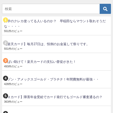
大学のクレカ使ってる人いるのか？ 早稲田ならマウント取れそうだ
な・・・・
551件のビュー
【楽天カード】毎月27日は、恒例のお金返して祭りです。
551件のビュー
やばい助けて！楽天カードの支払い督促がきた！
493件のビュー
セゾン・アメックスゴールド・プラチナ！年間費無料が最強・・
428件のビュー
【ｄカード】障害年金受給でカード発行でもゴールド審査通るの？
363件のビュー