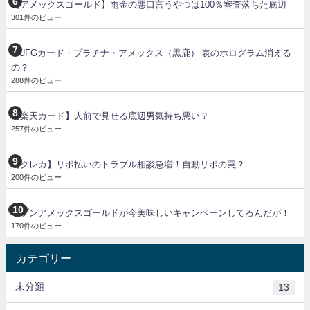
【アメックスゴールド】雨金の悪口言うやつは100％審査落ちた底辺
301件のビュー
MUFGカード・プラチナ・アメックス（黒鹿） 表のホログラム消える
の？
288件のビュー
【楽天カード】人前で見せる底辺男気持ち悪い？
257件のビュー
【クレカ】リボ払いのトラブル相談急増！自動リボの罠？
200件のビュー
セゾンアメックスゴールドが今美味しいキャンペーンしてるんだが！
170件のビュー
カテゴリー
未分類
13