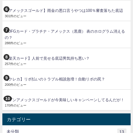
【アメックスゴールド】雨金の悪口言うやつは100％審査落ちた底辺
301件のビュー
MUFGカード・プラチナ・アメックス（黒鹿） 表のホログラム消える
の？
288件のビュー
【楽天カード】人前で見せる底辺男気持ち悪い？
257件のビュー
【クレカ】リボ払いのトラブル相談急増！自動リボの罠？
200件のビュー
セゾンアメックスゴールドが今美味しいキャンペーンしてるんだが！
170件のビュー
カテゴリー
未分類
13