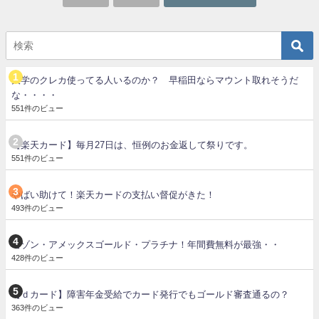
大学のクレカ使ってる人いるのか？ 早稲田ならマウント取れそうだ
な・・・・
551件のビュー
【楽天カード】毎月27日は、恒例のお金返して祭りです。
551件のビュー
やばい助けて！楽天カードの支払い督促がきた！
493件のビュー
セゾン・アメックスゴールド・プラチナ！年間費無料が最強・・
428件のビュー
【ｄカード】障害年金受給でカード発行でもゴールド審査通るの？
363件のビュー